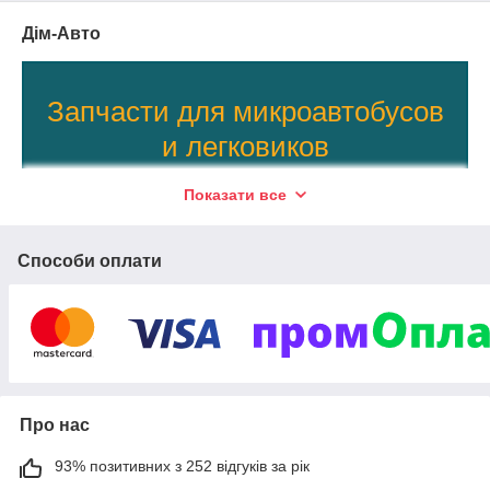
Дім-Авто
Запчасти для микроавтобусов
и легковиков
Оригиналы и копии, новые и б/у
Показати все
комплектующие из Европы
Способи оплати
Шины, диски, электрооборудование, ремкомплекты,
детали для мотора, систем охлаждения, отопления и
Задний правый-левый фонарь
вентиляции, автоаксессуары от производителя.
универсал. Отличается отменными
эксплуатационными качествами,
100%
качество продукции. Отправка в день заказа!
реализуется с гарантией от
производителя. Возможна поставка под
СМОТРЕТЬ АССОРТИМЕНТ
заказ.
Про нас
93% позитивних з 252 відгуків за рік
Выбор водителей