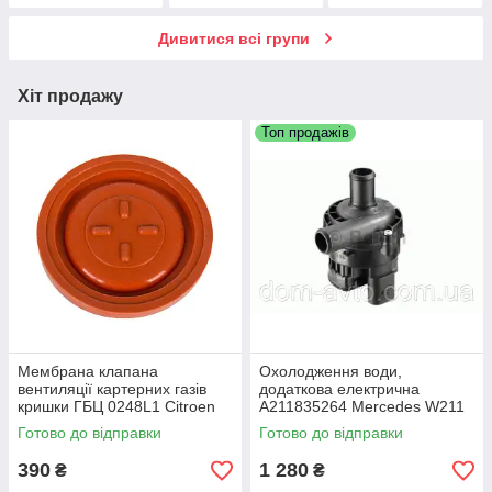
Дивитися всі групи
Хіт продажу
Топ продажів
Мембрана клапана
Охолодження води,
вентиляції картерних газів
додаткова електрична
кришки ГБЦ 0248L1 Citroen
A211835264 Mercedes W211
Peugeot Ford, Volvo, Mazda
w164 w204 sprinter Vito
Готово до відправки
Готово до відправки
Fiat 1,6 HDI
390
1 280
₴
₴