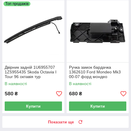
Топ продажів
Двірник задній 1U6955707
Ручка замок бардачка
1Z5955435 Skoda Octavia I
1362610 Ford Mondeo Mk3
Tour 96 октавія тур
00-07 форд мондео
В наявності
В наявності
580
680
₴
₴
Купити
Купити
Показати ще