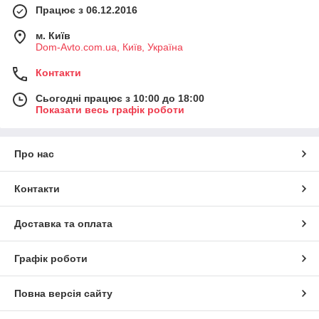
Працює з 06.12.2016
м. Київ
Dom-Avto.com.ua, Київ, Україна
Контакти
Сьогодні працює з 10:00 до 18:00
Показати весь графік роботи
Про нас
Контакти
Оригинальная ручка переключения
передач коробки автомат. Позволяет
Доставка та оплата
водителю выбирать диапазон работы
коробки — быстро, легко и эффективно.
Фонарь на Мерседес w123
Цены минимальные!
Графік роботи
Задний правый-левый фонарь универсал. Отличается
отменными эксплуатационными качествами,
Повна версія сайту
реализуется с гарантией от производителя. Возможна
поставка под заказ.