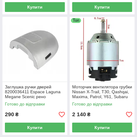
Купити
Купити
Топ
Заглушка ручки дверей
Моторчик вентилятора грубки
8200036411 Espace Laguna
Nissan X-Trail, T30, Qashqai,
Megane Scenic рено
Maxima, Patrol, Y61, Subaru
Impreza (272258H31C)
Готово до відправки
Готово до відправки
290
2 140
₴
₴
Купити
Купити