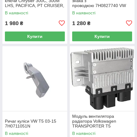
ключи Chrysler 300C, 300M
знака з
LHS, PACIFICA, PT CRUISER,
проводкою 7H0827740 VW
SEBRING 5003843AB
Caddy III (2K) 2004-2015
В наявності
В наявності
/ Caddy IV (SA) 2016-
1 980
1 280
₴
₴
Купити
Купити
Модуль вентилятора
Ричаг куліси VW T5 03-15
радіатора Volkswagen
7H0711051N
TRANSPORTER T5
Фургон 03-15 7H0919506D
В наявності
В наявності