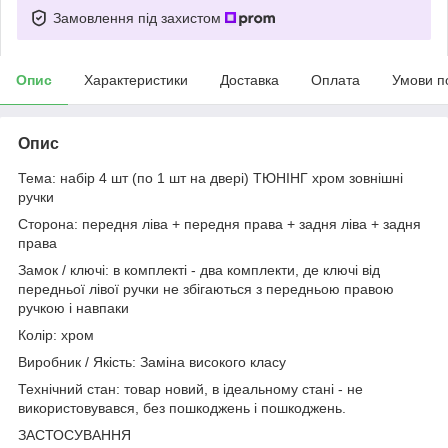
Замовлення під захистом
Опис
Характеристики
Доставка
Оплата
Умови п
Опис
Тема: набір 4 шт (по 1 шт на двері) ТЮНІНГ хром зовнішні
ручки
Сторона: передня ліва + передня права + задня ліва + задня
права
Замок / ключі: в комплекті - два комплекти, де ключі від
передньої лівої ручки не збігаються з передньою правою
ручкою і навпаки
Колір: хром
Виробник / Якість: Заміна високого класу
Технічний стан: товар новий, в ідеальному стані - не
використовувався, без пошкоджень і пошкоджень.
ЗАСТОСУВАННЯ