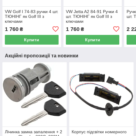
VW Golf I 74-83 ручки 4 шт.
VW Jetta A2 84-91 Ручки 4
Ручк
ТЮНІНГ як Golf III з
шт. ТЮНІНГ як Golf III з
шт. 
ключами
ключами
1 760
1 760
2 2
₴
₴
Купити
Купити
Акційні пропозиції та новинки
Лічинка замка запалення + 2
Корпус підсвітки номерного