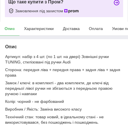
Що таке купити з Пром?
Замовлення під захистом
Опис
Характеристики
Доставка
Оплата
Умови п
Опис
Артикул: набір з 4 шт. (по 1 шт. на двері) Зовнішні ручки
TUNING, стилізовані під ручки Audi
Сторона: передня ліва + передня права + задня ліва + задня
права
Замок / ключі: в комплекті - два комплекти, де ключі від
передньої лівої ручки не збігаються з передньою правою
ручкою і навпаки
Колір: чорний - не фарбований
Виробник / Якість: Заміна високого класу
Технічний стан: товар новий, в ідеальному стані - не
використовувався, без пошкоджень і пошкоджень.