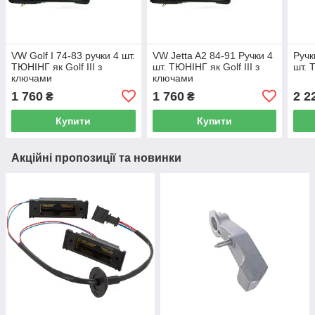
VW Golf I 74-83 ручки 4 шт.
VW Jetta A2 84-91 Ручки 4
Ручк
ТЮНІНГ як Golf III з
шт. ТЮНІНГ як Golf III з
шт. 
ключами
ключами
1 760
1 760
2 2
₴
₴
Купити
Купити
Акційні пропозиції та новинки