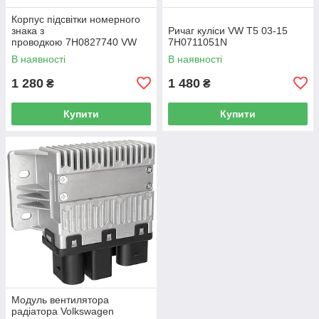
Корпус підсвітки номерного
знака з
Ричаг куліси VW T5 03-15
проводкою 7H0827740 VW
7H0711051N
Caddy III (2K) 2004-2015
В наявності
В наявності
/ Caddy IV (SA) 2016-
1 280
1 480
₴
₴
Купити
Купити
Модуль вентилятора
радіатора Volkswagen