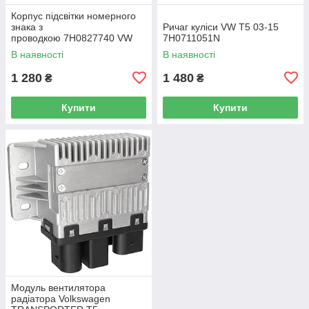
Корпус підсвітки номерного
знака з
Ричаг куліси VW T5 03-15
проводкою 7H0827740 VW
7H0711051N
Caddy III (2K) 2004-2015
В наявності
В наявності
/ Caddy IV (SA) 2016-
1 280
1 480
₴
₴
Купити
Купити
Модуль вентилятора
радіатора Volkswagen