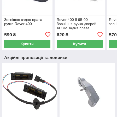
Зовнішня задня права
Rover 400 II 95-00
Rove
ручка Rover 400
Зовнішня ручка дверей
зовн
ХРОМ задня права
590
620
570
₴
₴
Купити
Купити
Акційні пропозиції та новинки