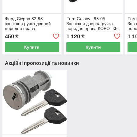
Форд Сієрра 82-93
Ford Galaxy I 95-05
Ford
зовнішня ручка дверей
Зовнішня дверна ручка
Зовн
передня права
передня права КОРОТКЕ
пер
КІЛЬЦЕ З ШИРОКИМ
КІЛ
450
1 120
1 1
₴
₴
КОЖИМОМ
КО
Купити
Купити
Акційні пропозиції та новинки