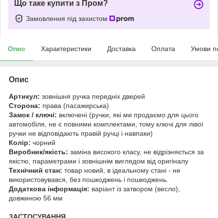
Що таке купити з Пром?
Замовлення під захистом
Опис
Характеристики
Доставка
Оплата
Умови п
Опис
Артикул:
зовнішня ручка передніх дверей
Сторона:
права (пасажирська)
Замок / ключі:
включені (ручки, які ми продаємо для цього
автомобіля, не є повними комплектами, тому ключі для лівої
ручки не відповідають правій ручці і навпаки)
Колір:
чорний
Виробник/якість:
заміна високого класу, не відрізняється за
якістю, параметрами і зовнішнім виглядом від оригіналу
Технічний стан:
товар новий, в ідеальному стані - не
використовувався, без пошкоджень і пошкоджень.
Додаткова інформація:
варіант із затвором (весло),
довжиною 56 мм
ЗАСТОСУВАННЯ