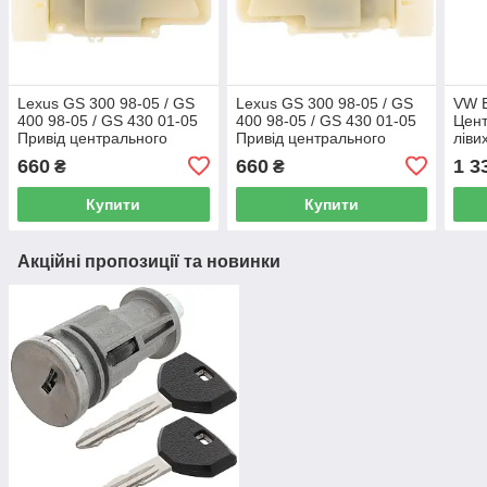
Lexus GS 300 98-05 / GS
Lexus GS 300 98-05 / GS
VW B
400 98-05 / GS 430 01-05
400 98-05 / GS 430 01-05
Цент
Привід центрального
Привід центрального
ліви
замка задніх лівих дверей
замка задніх дверей
660
660
1 3
₴
₴
правий
Купити
Купити
Акційні пропозиції та новинки