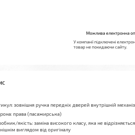
У компанії підключені електро
товар не покидаючи сайту.
икул: зовнішня ручка передніх дверей внутрішній механі
рона: права (пасажирська)
обник/якість: заміна високого класу, яка не відрізняєтьс
нішнім виглядом від оригіналу