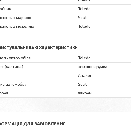
обник
Toledo
існість з маркою
Seat
існість з моделлю
Toledo
ристувальницькі характеристики
ель автомобіля
Toledo
кт (частина)
зовнішня ручка
Аналог
ка автомобіля
Seat
рона
закони
ФОРМАЦІЯ ДЛЯ ЗАМОВЛЕННЯ