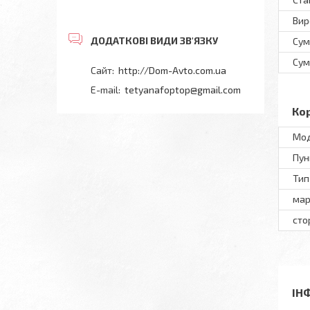
Вир
Сум
Сум
http://Dom-Avto.com.ua
tetyanafoptop@gmail.com
Ко
Мод
Пун
Тип
мар
сто
ІН