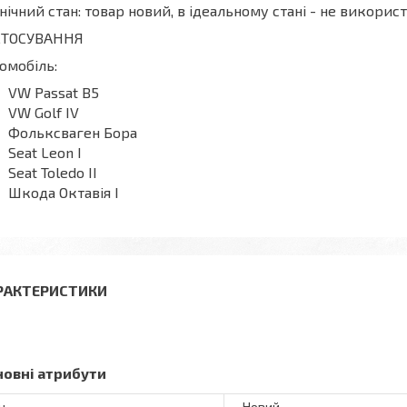
нічний стан: товар новий, в ідеальному стані - не викори
СТОСУВАННЯ
омобіль:
VW Passat B5
VW Golf IV
Фольксваген Бора
Seat Leon I
Seat Toledo II
Шкода Октавія І
РАКТЕРИСТИКИ
новні атрибути
н
Новий