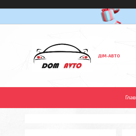
ДІМ-АВТО
Гла