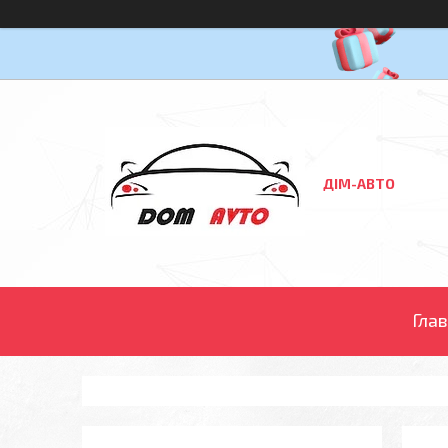
ДІМ-АВТО
Гла