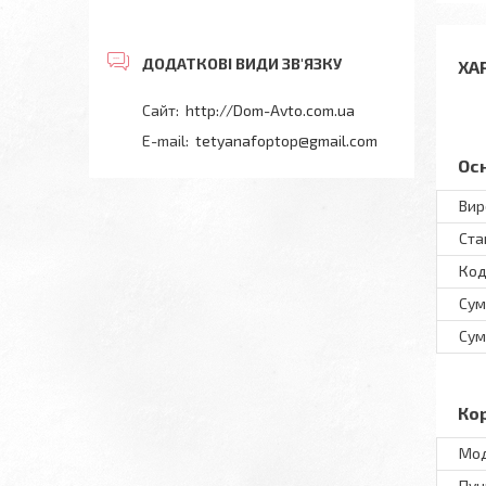
ХА
http://Dom-Avto.com.ua
tetyanafoptop@gmail.com
Ос
Вир
Ста
Код
Сум
Сум
Ко
Мод
Пун