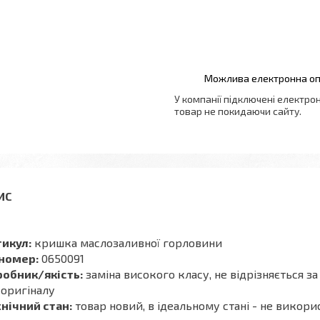
У компанії підключені електро
товар не покидаючи сайту.
тикул:
кришка маслозаливної горловини
 номер:
0650091
робник/якість:
заміна високого класу, не відрізняється з
 оригіналу
нічний стан:
товар новий, в ідеальному стані - не викор