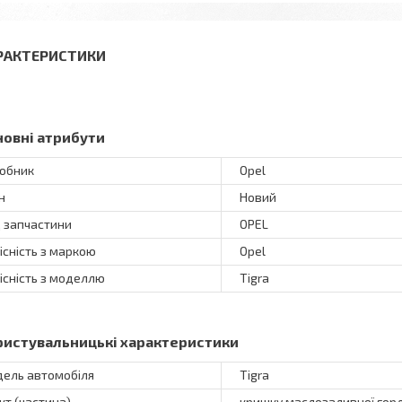
РАКТЕРИСТИКИ
новні атрибути
обник
Opel
н
Новий
 запчастини
OPEL
існість з маркою
Opel
існість з моделлю
Tigra
ристувальницькі характеристики
ель автомобіля
Tigra
кт (частина)
кришку маслозаливної гор