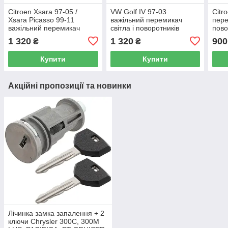
Citroen Xsara 97-05 /
VW Golf IV 97-03
Citr
Xsara Picasso 99-11
важільний перемикач
пере
важільний перемикач
світла і поворотників
пово
світла і поворотників
1 320
1 320
900
₴
₴
Купити
Купити
Акційні пропозиції та новинки
Лічинка замка запалення + 2
ключи Chrysler 300C, 300M