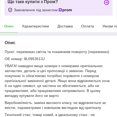
Що таке купити з Пром?
Замовлення під захистом
Опис
Характеристики
Доставка
Оплата
Умови п
Опис
Пункт: перемикач світла та покажчиків повороту (перемикач)
OE номер: 8L0953513J
УВАГА! наведені вище номери є номерами оригінальних
запчастин, деталь із цієї пропозиції є заміною. Перед
покупкою їх обов'язково потрібно порівняти з номером
оригінальної заміненої деталі. Якщо вони відрізняються хоча
б на один символ, ця частина не збігатиметься, або не
працюватиме, або працюватиме неправильно. В цьому
випадку купувати його не варто
Виробник/якість: заміна високого класу, не відрізняється за
якістю, параметрами і зовнішнім виглядом від оригіналу
Технічний стан: товар новий, в ідеальному стані - не