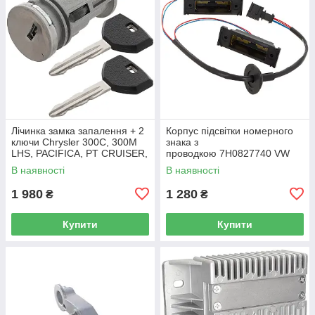
Лічинка замка запалення + 2
Корпус підсвітки номерного
ключи Chrysler 300C, 300M
знака з
LHS, PACIFICA, PT CRUISER,
проводкою 7H0827740 VW
SEBRING 5003843AB
Caddy III (2K) 2004-2015
В наявності
В наявності
/ Caddy IV (SA) 2016-
1 980
1 280
₴
₴
Купити
Купити