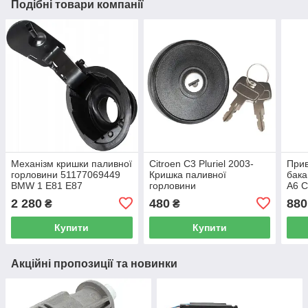
Подібні товари компанії
Механізм кришки паливної
Citroen C3 Pluriel 2003-
Прив
горловини 51177069449
Кришка паливної
бака
BMW 1 E81 E87
горловини
A6 C
2 280
480
880
₴
₴
Купити
Купити
Акційні пропозиції та новинки