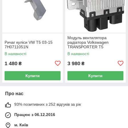
Модуль вентилятора
Ричаг куліси VW T5 03-15
радіатора Volkswagen
7H0711051N
TRANSPORTER T5
Фургон 03-15 7H0919506D
В наявності
В наявності
1 480
3 980
₴
₴
Купити
Купити
Про нас
93% позитивних з 252 відгуків за рік
Працює з 06.12.2016
м. Київ