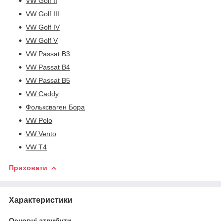
VW Golf II
VW Golf III
VW Golf IV
VW Golf V
VW Passat B3
VW Passat B4
VW Passat B5
VW Caddy
Фольксваген Бора
VW Polo
VW Vento
VW T4
Приховати
Характеристики
Основні атрибути