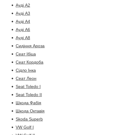
Ауді А2
Ауді А3
Ауді А4
Ауді А6
Ауді А8
Сидіння Ароза
Сеат Ібіца
Сеат Кордоба
Сідло Інка
Сеат Леон
Seat Toledo I
Seat Toledo II
Шкода Фабія
Шкода Октавія
Skoda Superb
VW Golf I