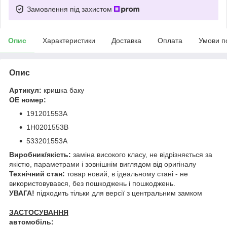
Замовлення під захистом
Опис
Характеристики
Доставка
Оплата
Умови п
Опис
Артикул:
кришка баку
OE номер:
191201553A
1H0201553B
533201553A
Виробник/якість:
заміна високого класу, не відрізняється за
якістю, параметрами і зовнішнім виглядом від оригіналу
Технічний стан:
товар новий, в ідеальному стані - не
використовувався, без пошкоджень і пошкоджень.
УВАГА!
підходить тільки для версії з центральним замком
ЗАСТОСУВАННЯ
автомобіль: