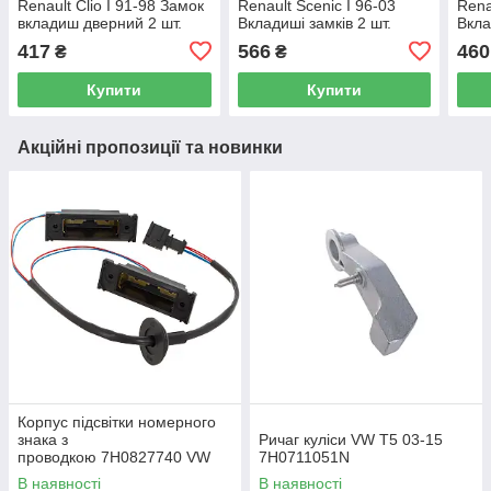
Renault Clio I 91-98 Замок
Renault Scenic I 96-03
Rena
вкладиш дверний 2 шт.
Вкладиші замків 2 шт.
Вкла
417
566
460
₴
₴
Купити
Купити
Акційні пропозиції та новинки
Корпус підсвітки номерного
знака з
Ричаг куліси VW T5 03-15
проводкою 7H0827740 VW
7H0711051N
Caddy III (2K) 2004-2015
В наявності
В наявності