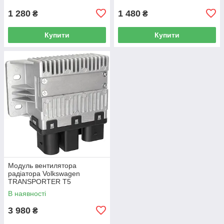
/ Caddy IV (SA) 2016-
1 280
1 480
₴
₴
Купити
Купити
Модуль вентилятора
радіатора Volkswagen
TRANSPORTER T5
Фургон 03-15 7H0919506D
В наявності
3 980
₴