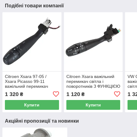
Подібні товари компанії
Citroen Xsara 97-05 /
Citroen Xsara важільний
VW G
Xsara Picasso 99-11
перемикач світла і
важі
важільний перемикач
поворотників З ФУНКЦІЄЮ
світ
світла і поворотників
АВТО
1 320
1 120
1 3
₴
₴
Купити
Купити
Акційні пропозиції та новинки