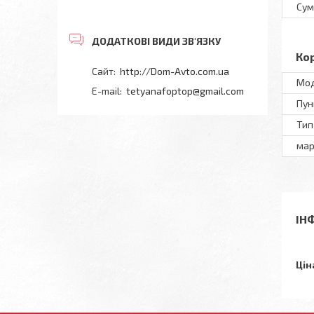
Сум
Ко
http://Dom-Avto.com.ua
Мод
tetyanafoptop@gmail.com
Пун
Тип
мар
ІН
Цін