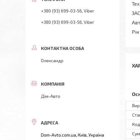
Тех
+380 (93) 699-03-56
Viber
ЗА
+380 (93) 699-03-56
Viber
Авт
Рік
Олександр
ХА
Ос
Дім-Авто
Вир
Ста
Код
Сум
Dom-Avto.com.ua, Київ, Україна