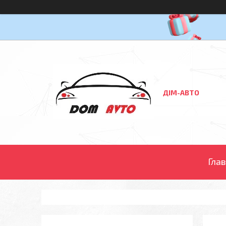
ДІМ-АВТО
Гла