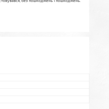
истовувався, без пошкоджень і пошкоджень.