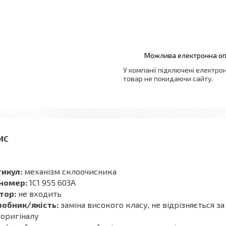
У компанії підключені електро
товар не покидаючи сайту.
тикул:
механізм склоочисника
 номер:
1C1 955 603A
тор:
не входить
робник/якість:
заміна високого класу, не відрізняється з
 оригіналу