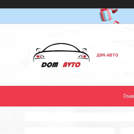
ДІМ-АВТО
Гла