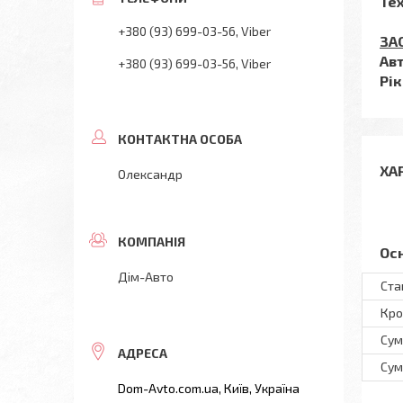
Тех
+380 (93) 699-03-56
Viber
ЗА
Ав
+380 (93) 699-03-56
Viber
Рік
ХА
Олександр
Ос
Дім-Авто
Ста
Кро
Сум
Сум
Dom-Avto.com.ua, Київ, Україна