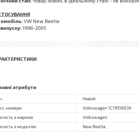
нічний стан:
товар новий, в ідеальному стані - не викор
СТОСУВАННЯ
томобіль:
VW New Beetle
 випуску:
1998-2005
РАКТЕРИСТИКИ
новні атрибути
н
Новий
сс-номери
Volkswagen 1C1955603A
існість з маркою
Volkswagen
існість з моделлю
New Beetle