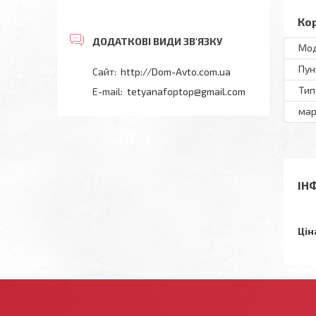
Ко
Мод
Пун
http://Dom-Avto.com.ua
Тип
tetyanafoptop@gmail.com
мар
ІН
Цін