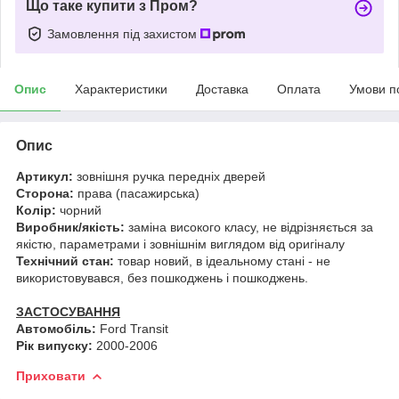
Що таке купити з Пром?
Замовлення під захистом
Опис
Характеристики
Доставка
Оплата
Умови п
Опис
Артикул:
зовнішня ручка передніх дверей
Сторона:
права (пасажирська)
Колір:
чорний
Виробник/якість:
заміна високого класу, не відрізняється за
якістю, параметрами і зовнішнім виглядом від оригіналу
Технічний стан:
товар новий, в ідеальному стані - не
використовувався, без пошкоджень і пошкоджень.
ЗАСТОСУВАННЯ
Автомобіль:
Ford Transit
Рік випуску:
2000-2006
Приховати