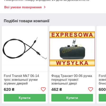
Всі умови повернення
Подібні товари компанії
Ford Transit Mk7 06-14
Форд Транзит 00-06 ручка
Ford
трос зовнішньої ручки
передньої правої
зовн
зсувних дверей
зовнішньої двері
бічн
лівий=правий
620
462
600
₴
₴
Купити
Купити