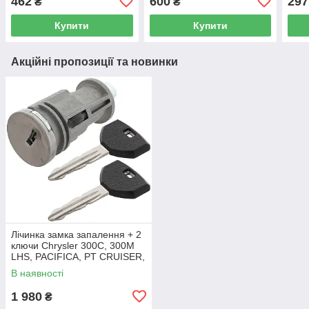
462
600
297
₴
₴
Купити
Купити
Акційні пропозиції та новинки
Лічинка замка запалення + 2
ключи Chrysler 300C, 300M
LHS, PACIFICA, PT CRUISER,
SEBRING 5003843AB
В наявності
1 980
₴