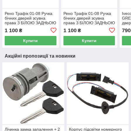
Рено Трафік 01-08 Ручка
Рено Трафік 01-08 Ручка
Ivec
бічних дверей зсувна
бічних дверей зсувна
GREY
права З БІЛОЮ ЗАДНЬОЮ
права З БІЛОЮ ЗАДНЬОЮ
двер
ЧАСТЮ
ЧАСТЮ
зсув
1 100
1 100
790
₴
₴
Купити
Купити
Акційні пропозиції та новинки
Лічинка замка запалення + 2
Корпус підсвітки номерного