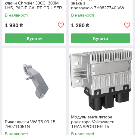
ключи Chrysler 300C, 300M
знака з
LHS, PACIFICA, PT CRUISER,
проводкою 7H0827740 VW
SEBRING 5003843AB
Caddy III (2K) 2004-2015
В наявності
В наявності
/ Caddy IV (SA) 2016-
1 980
1 280
₴
₴
Купити
Купити
Модуль вентилятора
Ричаг куліси VW T5 03-15
радіатора Volkswagen
7H0711051N
TRANSPORTER T5
Фургон 03-15 7H0919506D
В наявності
В наявності