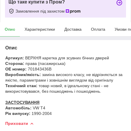
Що таке купити з Пром?
Замовлення під захистом
Опис
Характеристики
Доставка
Оплата
Умови п
Опис
Артикул:
ВЕРХНЯ каретка для зсувних бічних дверей
Сторона:
права (пасажирська)
OE номер:
701843436B
Виробник/якість:
заміна високого класу, не відрізняється за
якістю, параметрами і зовнішнім виглядом від оригіналу
Технічний стан:
товар новий, в ідеальному стані - не
використовувався, без пошкоджень і пошкоджень.
ЗАСТОСУВАННЯ
Автомобіль:
VW T4
Рік випуску:
1990-2004
Приховати