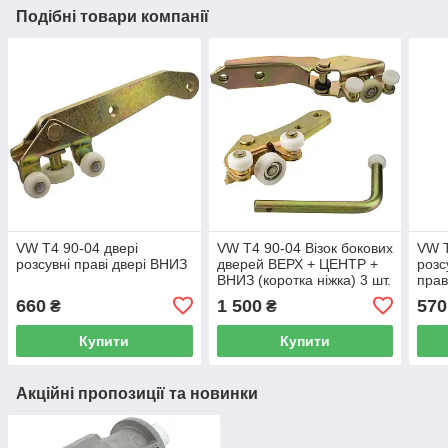
Подібні товари компанії
VW T4 90-04 двері
VW T4 90-04 Візок бокових
VW T
розсувні праві двері ВНИЗ
дверей ВЕРХ + ЦЕНТР +
розс
ВНИЗ (коротка ніжка) 3 шт.
пра
660
1 500
570
₴
₴
Купити
Купити
Акційні пропозиції та новинки