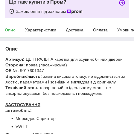
Що таке купити з Пром?
Замовлення під захистом
Опис
Характеристики
Доставка
Оплата
Умови п
Опис
Артикул:
ЦЕНТРАЛЬНА каретка для зсувних бічних дверей
Сторона:
права (пасажирська)
OE №:
9017601347
Виробник/якість:
заміна високого класу, не відрізняється за
якістю, параметрами і зовнішнім виглядом від оригіналу
Технічний стан:
товар новий, в ідеальному стані - не
використовувався, без пошкоджень і пошкоджень.
ЗАСТОСУВАННЯ
автомобіль:
Мерседес Спринтер
VW LT