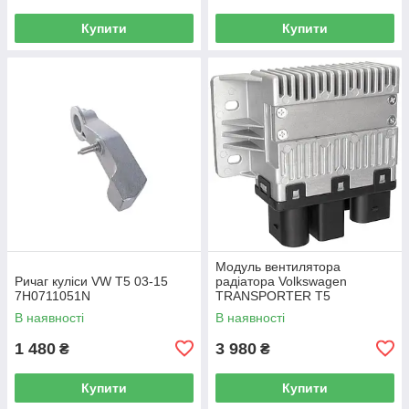
Купити
Купити
Модуль вентилятора
Ричаг куліси VW T5 03-15
радіатора Volkswagen
7H0711051N
TRANSPORTER T5
Фургон 03-15 7H0919506D
В наявності
В наявності
1 480
3 980
₴
₴
Купити
Купити