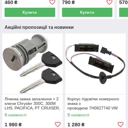
460
790
570
₴
₴
Купити
Купити
Акційні пропозиції та новинки
Лічинка замка запалення + 2
Корпус підсвітки номерного
ключи Chrysler 300C, 300M
знака з
LHS, PACIFICA, PT CRUISER,
проводкою 7H0827740 VW
SEBRING 5003843AB
Caddy III (2K) 2004-2015
В наявності
В наявності
/ Caddy IV (SA) 2016-
1 980
1 280
₴
₴