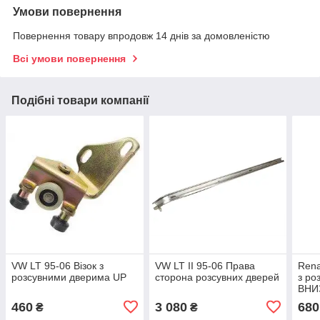
Умови повернення
Повернення товару впродовж 14 днів за домовленістю
Всі умови повернення
Подібні товари компанії
VW LT 95-06 Візок з
VW LT II 95-06 Права
Rena
розсувними дверима UP
сторона розсувних дверей
з ро
ВНИ
460
3 080
680
₴
₴