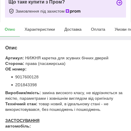
Що таке купити з Пром?
Замовлення під захистом
Опис
Характеристики
Доставка
Оплата
Умови п
Опис
Артикул:
НИЖНЯ каретка для зсувних бічних дверей
Сторона:
права (пасажирська)
OE номер:
9017600128
2D1843398
Виробник/якість:
заміна високого класу, не відрізняється за
якістю, параметрами і зовнішнім виглядом від оригіналу
Технічний стан:
товар новий, в ідеальному стані - не
використовувався, без пошкоджень і пошкоджень.
ЗАСТОСУВАННЯ
автомобіль: