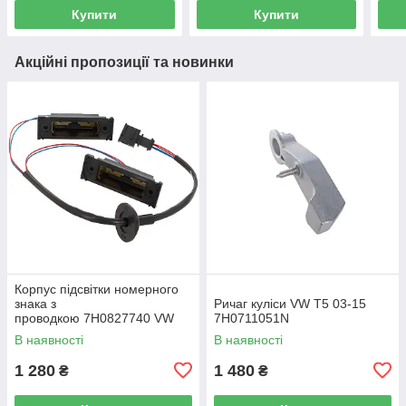
Купити
Купити
Акційні пропозиції та новинки
Корпус підсвітки номерного
знака з
Ричаг куліси VW T5 03-15
проводкою 7H0827740 VW
7H0711051N
Caddy III (2K) 2004-2015
В наявності
В наявності
/ Caddy IV (SA) 2016-
1 280
1 480
₴
₴