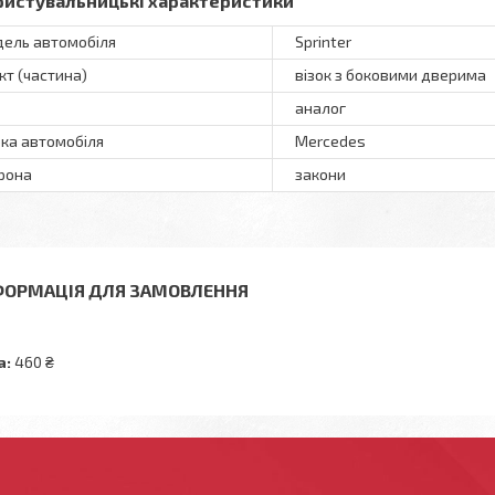
ристувальницькі характеристики
ель автомобіля
Sprinter
кт (частина)
візок з боковими дверима
аналог
ка автомобіля
Mercedes
рона
закони
ФОРМАЦІЯ ДЛЯ ЗАМОВЛЕННЯ
а:
460 ₴