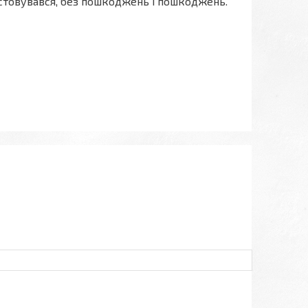
истовувався, без пошкоджень і пошкоджень.