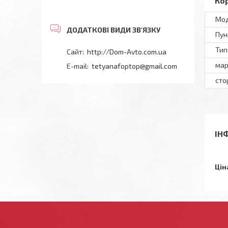
Ко
Мод
Пун
Тип
http://Dom-Avto.com.ua
мар
tetyanafoptop@gmail.com
сто
ІН
Цін