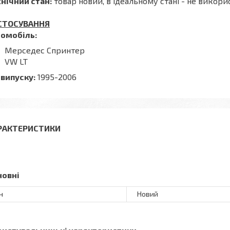
нічний стан:
товар новий, в ідеальному стані - не викор
СТОСУВАННЯ
томобіль:
Мерседес Спринтер
VW LT
 випуску:
1995-2006
РАКТЕРИСТИКИ
новні
н
Новий