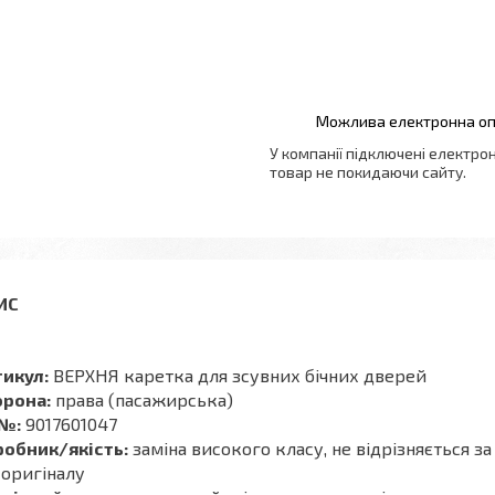
У компанії підключені електро
товар не покидаючи сайту.
тикул:
ВЕРХНЯ каретка для зсувних бічних дверей
орона:
права (пасажирська)
 №:
9017601047
робник/якість:
заміна високого класу, не відрізняється з
 оригіналу