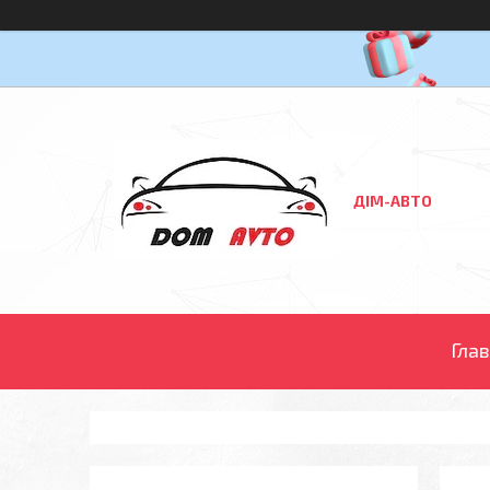
ДІМ-АВТО
Гла