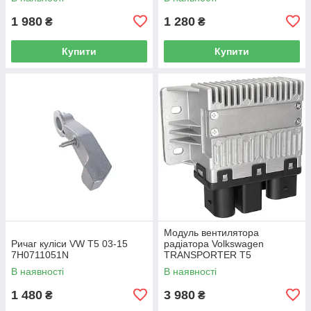
/ Caddy IV (SA) 2016-
1 980
1 280
₴
₴
Купити
Купити
Модуль вентилятора
Ричаг куліси VW T5 03-15
радіатора Volkswagen
7H0711051N
TRANSPORTER T5
Фургон 03-15 7H0919506D
В наявності
В наявності
1 480
3 980
₴
₴