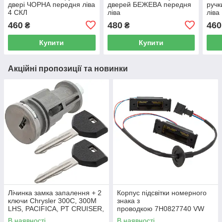
двері ЧОРНА передня ліва
дверей БЕЖЕВА передня
ручк
4 СКЛ
ліва
ліва
460
480
460
₴
₴
Купити
Купити
Акційні пропозиції та новинки
Лічинка замка запалення + 2
Корпус підсвітки номерного
ключи Chrysler 300C, 300M
знака з
LHS, PACIFICA, PT CRUISER,
проводкою 7H0827740 VW
SEBRING 5003843AB
Caddy III (2K) 2004-2015
В наявності
В наявності