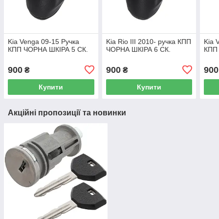
Kia Venga 09-15 Ручка
Kia Rio III 2010- ручка КПП
Kia 
КПП ЧОРНА ШКІРА 5 СК.
ЧОРНА ШКІРА 6 СК.
КПП
900
900
900
₴
₴
Купити
Купити
Акційні пропозиції та новинки