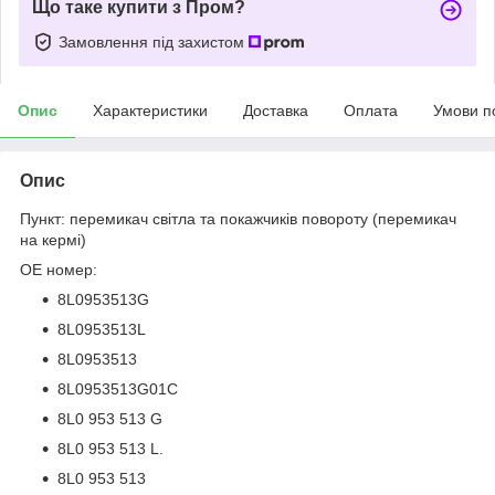
Що таке купити з Пром?
Замовлення під захистом
Опис
Характеристики
Доставка
Оплата
Умови п
Опис
Пункт: перемикач світла та покажчиків повороту (перемикач
на кермі)
OE номер:
8L0953513G
8L0953513L
8L0953513
8L0953513G01C
8L0 953 513 G
8L0 953 513 L.
8L0 953 513