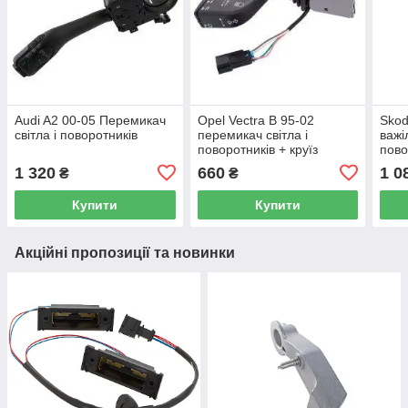
Audi A2 00-05 Перемикач
Opel Vectra B 95-02
Skod
світла і поворотників
перемикач світла і
важі
поворотників + круїз
пово
контроль
КОН
1 320
660
1 0
₴
₴
Купити
Купити
Акційні пропозиції та новинки