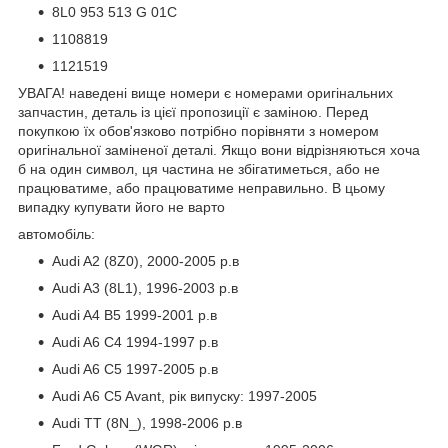
8L0 953 513 G 01C
1108819
1121519
УВАГА! наведені вище номери є номерами оригінальних
запчастин, деталь із цієї пропозиції є заміною. Перед
покупкою їх обов'язково потрібно порівняти з номером
оригінальної заміненої деталі. Якщо вони відрізняються хоча
б на один символ, ця частина не збігатиметься, або не
працюватиме, або працюватиме неправильно. В цьому
випадку купувати його не варто
автомобіль:
Audi A2 (8Z0), 2000-2005 р.в
Audi A3 (8L1), 1996-2003 р.в
Audi A4 B5 1999-2001 р.в
Audi A6 C4 1994-1997 р.в
Audi A6 C5 1997-2005 р.в
Audi A6 C5 Avant, рік випуску: 1997-2005
Audi TT (8N_), 1998-2006 р.в