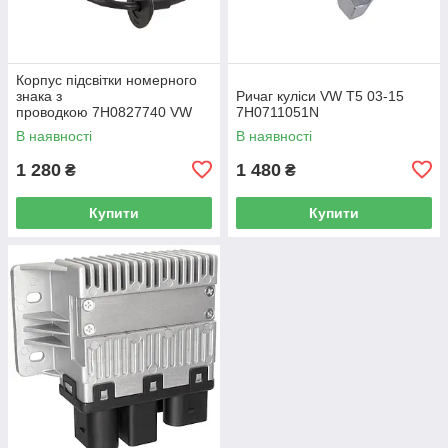
Корпус підсвітки номерного
знака з
Ричаг куліси VW T5 03-15
проводкою 7H0827740 VW
7H0711051N
Caddy III (2K) 2004-2015
В наявності
В наявності
/ Caddy IV (SA) 2016-
1 280
1 480
₴
₴
Купити
Купити