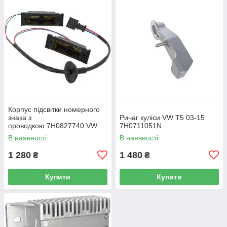
Корпус підсвітки номерного
знака з
Ричаг куліси VW T5 03-15
проводкою 7H0827740 VW
7H0711051N
Caddy III (2K) 2004-2015
В наявності
В наявності
/ Caddy IV (SA) 2016-
1 280
1 480
₴
₴
Купити
Купити