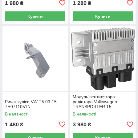
1 980
1 280
₴
₴
Купити
Купити
Модуль вентилятора
Ричаг куліси VW T5 03-15
радіатора Volkswagen
7H0711051N
TRANSPORTER T5
Фургон 03-15 7H0919506D
В наявності
В наявності
1 480
3 980
₴
₴
Купити
Купити