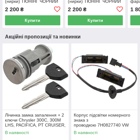
(нирки) ТЮНІНГ ЧОРНИЙ
(нирки) ТЮНІНГ ЧОРНИЙ
фара
МАТ лівий+правий
МАТ лівий+правий
ліва
2 200
2 200
1 8
₴
₴
комплект
комплект
ЧОР
Купити
Купити
Акційні пропозиції та новинки
Лічинка замка запалення + 2
Корпус підсвітки номерного
ключи Chrysler 300C, 300M
знака з
LHS, PACIFICA, PT CRUISER,
проводкою 7H0827740 VW
SEBRING 5003843AB
Caddy III (2K) 2004-2015
В наявності
В наявності
/ Caddy IV (SA) 2016-