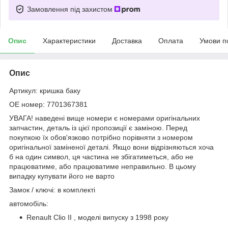
Замовлення під захистом
Опис
Характеристики
Доставка
Оплата
Умови п
Опис
Артикул: кришка баку
OE номер: 7701367381
УВАГА! наведені вище номери є номерами оригінальних
запчастин, деталь із цієї пропозиції є заміною. Перед
покупкою їх обов'язково потрібно порівняти з номером
оригінальної заміненої деталі. Якщо вони відрізняються хоча
б на один символ, ця частина не збігатиметься, або не
працюватиме, або працюватиме неправильно. В цьому
випадку купувати його не варто
Замок / ключі: в комплекті
автомобіль:
Renault Clio II , моделі випуску з 1998 року