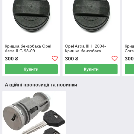
Кришка бензобака Opel
Opel Astra III H 2004-
Криш
Astra II G 98-09
Кришка бензобака
Cors
300
300
300
₴
₴
Купити
Купити
Акційні пропозиції та новинки