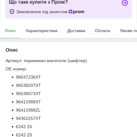
Що таке купити з Пром?
Замовлення під захистом
Опис
Характеристики
Доставка
Оплата
Умови п
Опис
Артикул: перемикач магнітоли (шифтер)
OE номер:
96637236XT
96538207XT
96538073XT
96413388XT
96413388ZL
94362257XT
6242.Z6
6242 Z6