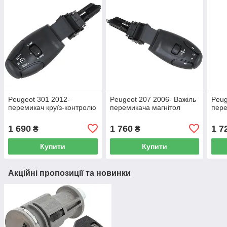
Peugeot 301 2012-
Peugeot 207 2006- Важіль
Peug
перемикач круїз-контролю
перемикача магнітол
пере
1 690
1 760
1 7
₴
₴
Купити
Купити
Акційні пропозиції та новинки