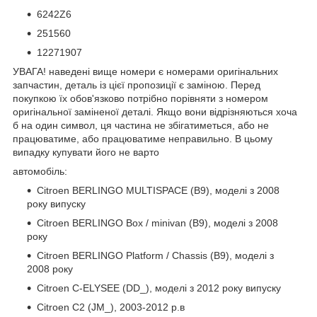
6242Z6
251560
12271907
УВАГА! наведені вище номери є номерами оригінальних
запчастин, деталь із цієї пропозиції є заміною. Перед
покупкою їх обов'язково потрібно порівняти з номером
оригінальної заміненої деталі. Якщо вони відрізняються хоча
б на один символ, ця частина не збігатиметься, або не
працюватиме, або працюватиме неправильно. В цьому
випадку купувати його не варто
автомобіль:
Citroen BERLINGO MULTISPACE (B9), моделі з 2008
року випуску
Citroen BERLINGO Box / minivan (B9), моделі з 2008
року
Citroen BERLINGO Platform / Chassis (B9), моделі з
2008 року
Citroen C-ELYSEE (DD_), моделі з 2012 року випуску
Citroen C2 (JM_), 2003-2012 р.в