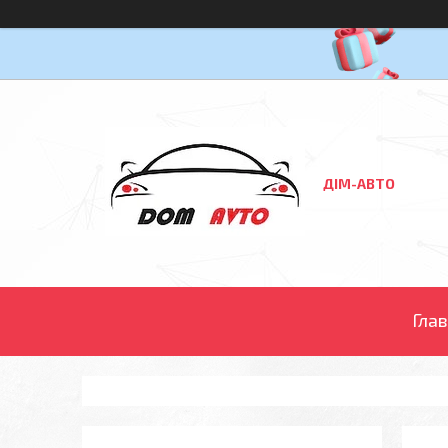
ДІМ-АВТО
Гла