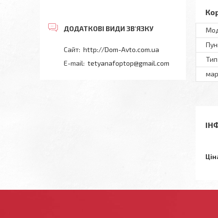
Ко
Мод
Пун
http://Dom-Avto.com.ua
Тип
tetyanafoptop@gmail.com
мар
ІН
Цін