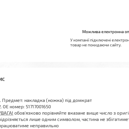
У компанії підключені електро
товар не покидаючи сайту.
Предмет: накладка (ножка) під домкрат
OE номер: 51717001650
УВАГА!
обов’язково порівняйте вказане вище число з ориг
відрізняється лише одним символом, частина не збігатиме
працюватиме неправильно