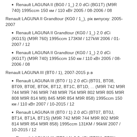
Renault LAGUNA II (BG0 / 1_) 2.0 dCi (BG1T) (M9R
740) 1995ccm 150 км / 110 кВт 2005 / 08-2006 / 08
Renault LAGUNA II Grandtour (KG0 / 1_), рік випуску: 2005-
2007
Renault LAGUNA II Grandtour (KG0 / 1_) 2.0 dCi
(KG1S) (M9R 760) 1995ccm 173KM / 127kW 2006 / 01-
2007 / 12
Renault LAGUNA II Grandtour (KG0 / 1_) 2.0 dCi
(KG1T) (M9R 740) 1995ccm 150 км / 110 кВт 2005 / 08-
2006 / 08
Renault LAGUNA III (BT0 / 1), 2007-2015 р.в
Renault LAGUNA III (BT0 / 1) 2.0 dCi (BT01, BT08,
BT09, BT0E, BT0K, BT12, BT1C, BT1D, ... (M9R 742 M9R
744 M9R 746 M9R 748 M9R 754 M9R 802 M9R 805 M9R
808 M9R 814 M9) 845 M9R 854 M9R 858) 1995ccm 150
км / 110 кВт 2007 / 10-2015 / 12
Renault LAGUNA III (BT0 / 1) 2.0 dCi (BT07, BT0J,
BT14, BT1A, BT1S) (M9R 742 M9R 744 M9R 802 M9R
814 M9R 854 M9R 858) 1995ccm 131KM / 96kW 2007 /
10-2015 / 12