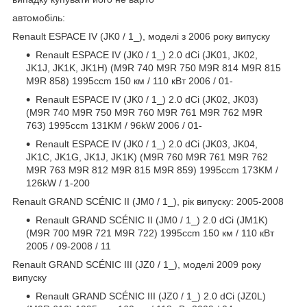
автомобіль:
Renault ESPACE IV (JK0 / 1_), моделі з 2006 року випуску
Renault ESPACE IV (JK0 / 1_) 2.0 dCi (JK01, JK02,
JK1J, JK1K, JK1H) (M9R 740 M9R 750 M9R 814 M9R 815
M9R 858) 1995ccm 150 км / 110 кВт 2006 / 01-
Renault ESPACE IV (JK0 / 1_) 2.0 dCi (JK02, JK03)
(M9R 740 M9R 750 M9R 760 M9R 761 M9R 762 M9R
763) 1995ccm 131KM / 96kW 2006 / 01-
Renault ESPACE IV (JK0 / 1_) 2.0 dCi (JK03, JK04,
JK1C, JK1G, JK1J, JK1K) (M9R 760 M9R 761 M9R 762
M9R 763 M9R 812 M9R 815 M9R 859) 1995ccm 173KM /
126kW / 1-200
Renault GRAND SCÉNIC II (JM0 / 1_), рік випуску: 2005-2008
Renault GRAND SCÉNIC II (JM0 / 1_) 2.0 dCi (JM1K)
(M9R 700 M9R 721 M9R 722) 1995ccm 150 км / 110 кВт
2005 / 09-2008 / 11
Renault GRAND SCÉNIC III (JZ0 / 1_), моделі 2009 року
випуску
Renault GRAND SCÉNIC III (JZ0 / 1_) 2.0 dCi (JZ0L)