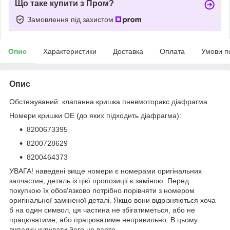
Що таке купити з Пром?
Замовлення під захистом
Опис
Характеристики
Доставка
Оплата
Умови п
Опис
Обстежуваний: клапанна кришка пневмоторакс діафрагма
Номери кришки OE (до яких підходить діафрагма):
8200673395
8200728629
8200464373
УВАГА! наведені вище номери є номерами оригінальних
запчастин, деталь із цієї пропозиції є заміною. Перед
покупкою їх обов'язково потрібно порівняти з номером
оригінальної заміненої деталі. Якщо вони відрізняються хоча
б на один символ, ця частина не збігатиметься, або не
працюватиме, або працюватиме неправильно. В цьому
випадку купувати його не варто