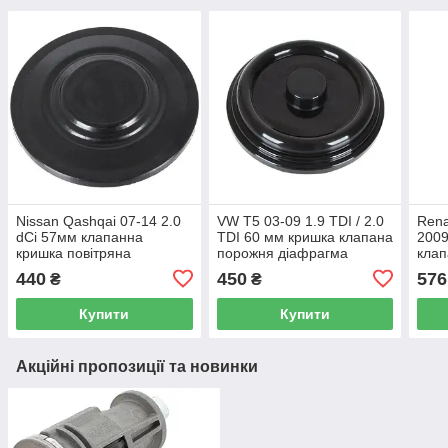
Nissan Qashqai 07-14 2.0
VW T5 03-09 1.9 TDI / 2.0
Rena
dCi 57мм клапанна
TDI 60 мм кришка клапана
2009
кришка повітряна
порожня діафрагма
клап
діафрагма
діа
440
450
576
₴
₴
Купити
Купити
Акційні пропозиції та новинки