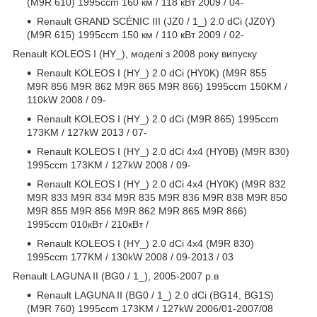
(M9R 610) 1995ccm 160 км / 118 кВт 2009 / 04-
Renault GRAND SCÉNIC III (JZ0 / 1_) 2.0 dCi (JZ0Y)
(M9R 615) 1995ccm 150 км / 110 кВт 2009 / 02-
Renault KOLEOS I (HY_), моделі з 2008 року випуску
Renault KOLEOS I (HY_) 2.0 dCi (HY0K) (M9R 855
M9R 856 M9R 862 M9R 865 M9R 866) 1995ccm 150KM /
110kW 2008 / 09-
Renault KOLEOS I (HY_) 2.0 dCi (M9R 865) 1995ccm
173KM / 127kW 2013 / 07-
Renault KOLEOS I (HY_) 2.0 dCi 4x4 (HY0B) (M9R 830)
1995ccm 173KM / 127kW 2008 / 09-
Renault KOLEOS I (HY_) 2.0 dCi 4x4 (HY0K) (M9R 832
M9R 833 M9R 834 M9R 835 M9R 836 M9R 838 M9R 850
M9R 855 M9R 856 M9R 862 M9R 865 M9R 866)
1995ccm 010кВт / 210кВт /
Renault KOLEOS I (HY_) 2.0 dCi 4x4 (M9R 830)
1995ccm 177KM / 130kW 2008 / 09-2013 / 03
Renault LAGUNA II (BG0 / 1_), 2005-2007 р.в
Renault LAGUNA II (BG0 / 1_) 2.0 dCi (BG14, BG1S)
(M9R 760) 1995ccm 173KM / 127kW 2006/01-2007/08