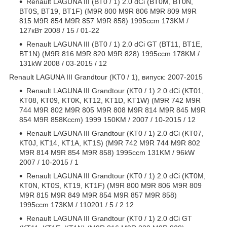
Renault LAGUNA III (BT0 / 1) 2.0 dCi (BT0M, BT0N,
BT0S, BT19, BT1F) (M9R 800 M9R 806 M9R 809 M9R
815 M9R 854 M9R 857 M9R 858) 1995ccm 173KM /
127кВт 2008 / 15 / 01-22
Renault LAGUNA III (BT0 / 1) 2.0 dCi GT (BT11, BT1E,
BT1N) (M9R 816 M9R 820 M9R 828) 1995ccm 178KM /
131kW 2008 / 03-2015 / 12
Renault LAGUNA III Grandtour (KT0 / 1), випуск: 2007-2015
Renault LAGUNA III Grandtour (KT0 / 1) 2.0 dCi (KT01,
KT08, KT09, KT0K, KT12, KT1D, KT1W) (M9R 742 M9R
744 M9R 802 M9R 805 M9R 808 M9R 814 M9R 845 M9R
854 M9R 858Kccm) 1999 150KM / 2007 / 10-2015 / 12
Renault LAGUNA III Grandtour (KT0 / 1) 2.0 dCi (KT07,
KT0J, KT14, KT1A, KT1S) (M9R 742 M9R 744 M9R 802
M9R 814 M9R 854 M9R 858) 1995ccm 131KM / 96kW
2007 / 10-2015 / 1
Renault LAGUNA III Grandtour (KT0 / 1) 2.0 dCi (KT0M,
KT0N, KT0S, KT19, KT1F) (M9R 800 M9R 806 M9R 809
M9R 815 M9R 849 M9R 854 M9R 857 M9R 858)
1995ccm 173KM / 110201 / 5 / 2 12
Renault LAGUNA III Grandtour (KT0 / 1) 2.0 dCi GT