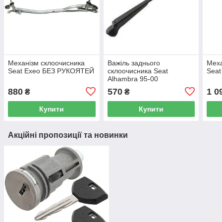
Механізм склоочисника
Важіль заднього
Меха
Seat Exeo БЕЗ РУКОЯТЕЙ
склоочисника Seat
Seat
Alhambra 95-00
880
570
1 0
₴
₴
Купити
Купити
Акційні пропозиції та новинки