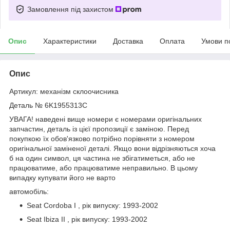
Замовлення під захистом
Опис
Характеристики
Доставка
Оплата
Умови п
Опис
Артикул: механізм склоочисника
Деталь № 6K1955313C
УВАГА! наведені вище номери є номерами оригінальних
запчастин, деталь із цієї пропозиції є заміною. Перед
покупкою їх обов'язково потрібно порівняти з номером
оригінальної заміненої деталі. Якщо вони відрізняються хоча
б на один символ, ця частина не збігатиметься, або не
працюватиме, або працюватиме неправильно. В цьому
випадку купувати його не варто
автомобіль:
Seat Cordoba I , рік випуску: 1993-2002
Seat Ibiza II , рік випуску: 1993-2002