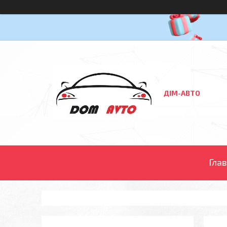
ДІМ-АВТО
Гла