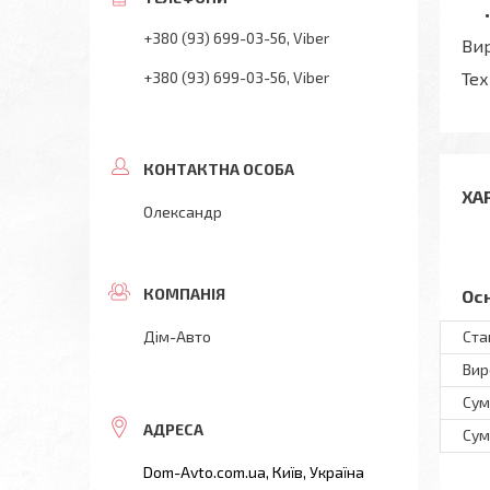
+380 (93) 699-03-56
Viber
Вир
+380 (93) 699-03-56
Viber
Тех
ХА
Олександр
Ос
Дім-Авто
Ста
Вир
Сум
Сум
Dom-Avto.com.ua, Київ, Україна