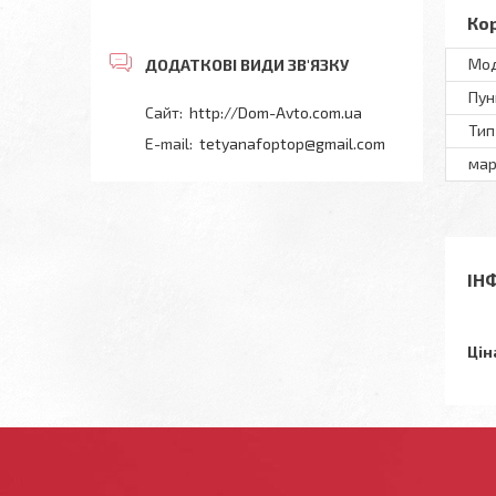
Ко
Мод
Пун
http://Dom-Avto.com.ua
Тип
tetyanafoptop@gmail.com
мар
ІН
Цін