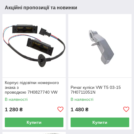
Акційні пропозиції та новинки
Корпус підсвітки номерного
знака з
Ричаг куліси VW T5 03-15
проводкою 7H0827740 VW
7H0711051N
Caddy III (2K) 2004-2015
В наявності
В наявності
/ Caddy IV (SA) 2016-
1 280
1 480
₴
₴
Купити
Купити