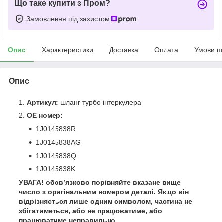
Що таке купити з Пром?
Замовлення під захистом
Опис
Характеристики
Доставка
Оплата
Умови п
Опис
Артикул:
шланг турбо інтеркулера
OE номер:
1J0145838R
1J0145838AG
1J0145838Q
1J0145838K
УВАГА!
обов’язково порівняйте вказане вище
число з оригінальним номером деталі. Якщо він
відрізняється лише одним символом, частина не
збігатиметься, або не працюватиме, або
працюватиме неправильно