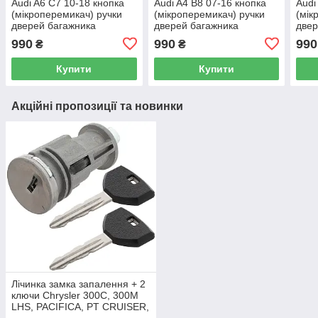
Audi A6 C7 10-18 кнопка
Audi A4 B8 07-16 кнопка
Audi
(мікроперемикач) ручки
(мікроперемикач) ручки
(мік
дверей багажника
дверей багажника
двер
990
990
990
₴
₴
Купити
Купити
Акційні пропозиції та новинки
Лічинка замка запалення + 2
ключи Chrysler 300C, 300M
LHS, PACIFICA, PT CRUISER,
SEBRING 5003843AB