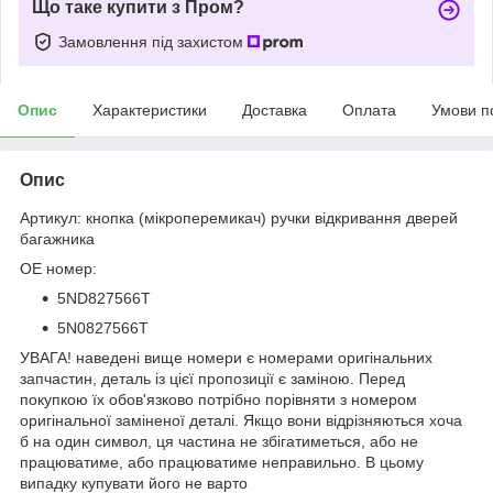
Що таке купити з Пром?
Замовлення під захистом
Опис
Характеристики
Доставка
Оплата
Умови п
Опис
Артикул: кнопка (мікроперемикач) ручки відкривання дверей
багажника
OE номер:
5ND827566T
5N0827566T
УВАГА! наведені вище номери є номерами оригінальних
запчастин, деталь із цієї пропозиції є заміною. Перед
покупкою їх обов'язково потрібно порівняти з номером
оригінальної заміненої деталі. Якщо вони відрізняються хоча
б на один символ, ця частина не збігатиметься, або не
працюватиме, або працюватиме неправильно. В цьому
випадку купувати його не варто