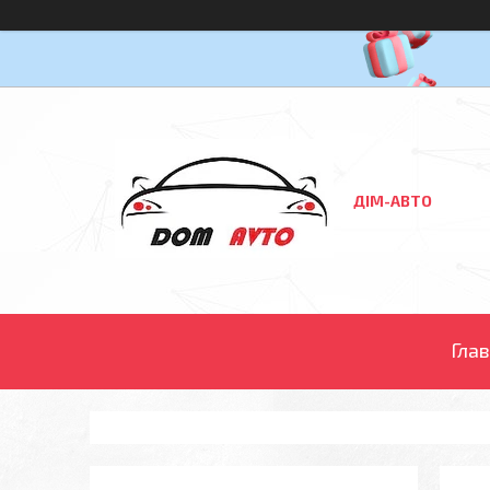
ДІМ-АВТО
Гла