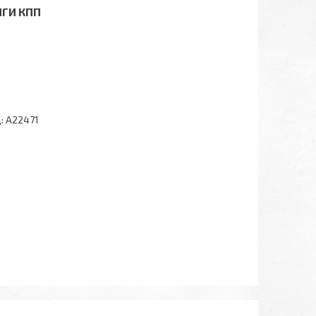
ЯГИ КПП
:
A22471