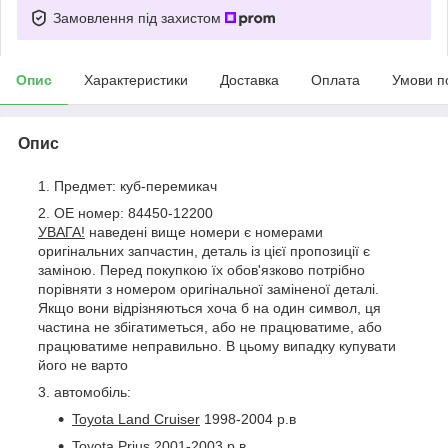
Замовлення під захистом
Опис
Характеристики
Доставка
Оплата
Умови п
Опис
Предмет: куб-перемикач
OE номер: 84450-12200
УВАГА!
наведені вище номери є номерами
оригінальних запчастин, деталь із цієї пропозиції є
заміною. Перед покупкою їх обов'язково потрібно
порівняти з номером оригінальної заміненої деталі.
Якщо вони відрізняються хоча б на один символ, ця
частина не збігатиметься, або не працюватиме, або
працюватиме неправильно. В цьому випадку купувати
його не варто
автомобіль:
Toyota Land Cruiser
1998-2004 р.в
Toyota Prius
2001-2003 р.в