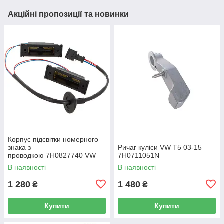
Акційні пропозиції та новинки
Корпус підсвітки номерного
знака з
Ричаг куліси VW T5 03-15
проводкою 7H0827740 VW
7H0711051N
Caddy III (2K) 2004-2015
В наявності
В наявності
/ Caddy IV (SA) 2016-
1 280
1 480
₴
₴
Купити
Купити