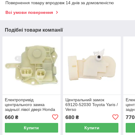
Повернення товару впродовж 14 днів за домовленістю
Всі умови повернення
Подібні товари компанії
Електропривід
Центральний замок
Елек
центрального замка
69120-52030 Toyota Yaris /
цент
задньої лівої двері Honda
Verso
задн
Odyssey 99-04
Yari
660
680
770
₴
₴
Купити
Купити