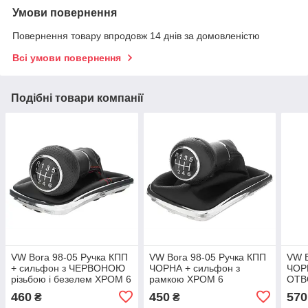
Умови повернення
Повернення товару впродовж 14 днів за домовленістю
Всі умови повернення
Подібні товари компанії
VW Bora 98-05 Ручка КПП
VW Bora 98-05 Ручка КПП
VW B
+ сильфон з ЧЕРВОНОЮ
ЧОРНА + сильфон з
ЧОР
різьбою і безелем ХРОМ 6
рамкою ХРОМ 6
ОТВ
ШВИДКІСТЕЙ ОТВОР
ШВИДКІСТЕЙ ОТВ.23ММ
ММ
460
450
570
₴
₴
12ММ