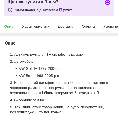
Що таке купити з Пром?
Замовлення під захистом
Опис
Характеристики
Доставка
Оплата
Умови п
Опис
Артикул: ручка КПП + сильфон з рамою
автомобіль:
VW Golf IV
1997-2006 р.в
VW Bora
1998-2005 р.в
Колір: чорний сильфон, прошитий червоною ниткою з
червоною рамкою, чорна ручка, чорна накладка з
червоним кільцем і білим візерунком 6 передач + R
Виробник: заміна
Технічний стан: товар новий, не був у використанні,
без пошкоджень та пошкоджень