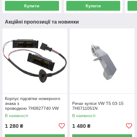
Купити
Купити
Акційні пропозиції та новинки
Корпус підсвітки номерного
знака з
Ричаг куліси VW T5 03-15
проводкою 7H0827740 VW
7H0711051N
Caddy III (2K) 2004-2015
В наявності
В наявності
/ Caddy IV (SA) 2016-
1 280
1 480
₴
₴