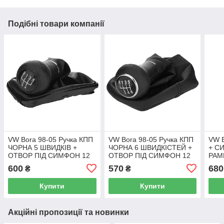
Подібні товари компанії
VW Bora 98-05 Ручка КПП
VW Bora 98-05 Ручка КПП
VW B
ЧОРНА 5 ШВИДКІВ +
ЧОРНА 6 ШВИДКІСТЕЙ +
+ С
ОТВОР ПІД СИМФОН 12
ОТВОР ПІД СИМФОН 12
РАМ
ММ
ММ
ММ
600
570
680
₴
₴
Купити
Купити
Акційні пропозиції та новинки