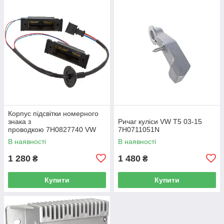
Корпус підсвітки номерного
знака з
Ричаг куліси VW T5 03-15
проводкою 7H0827740 VW
7H0711051N
Caddy III (2K) 2004-2015
В наявності
В наявності
/ Caddy IV (SA) 2016-
1 280
1 480
₴
₴
Купити
Купити