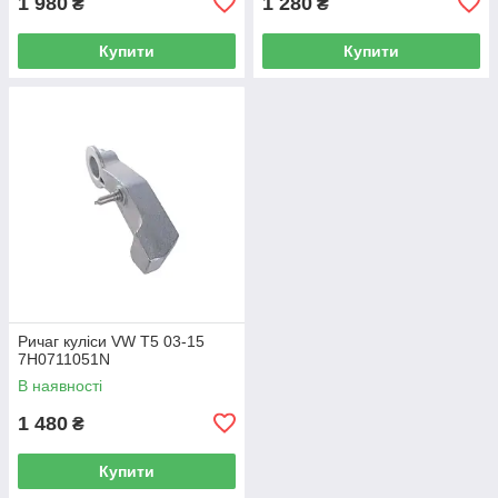
1 980
1 280
₴
₴
Купити
Купити
Ричаг куліси VW T5 03-15
7H0711051N
В наявності
1 480
₴
Купити