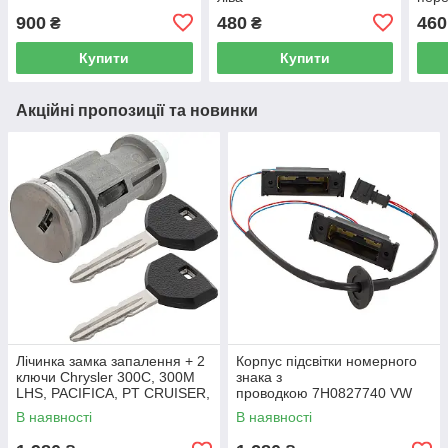
900
480
460
₴
₴
Купити
Купити
Акційні пропозиції та новинки
Лічинка замка запалення + 2
Корпус підсвітки номерного
ключи Chrysler 300C, 300M
знака з
LHS, PACIFICA, PT CRUISER,
проводкою 7H0827740 VW
SEBRING 5003843AB
Caddy III (2K) 2004-2015
В наявності
В наявності
/ Caddy IV (SA) 2016-