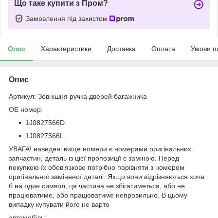
Що таке купити з Пром?
Замовлення під захистом
Опис
Характеристики
Доставка
Оплата
Умови п
Опис
Артикул: Зовнішня ручка дверей багажника
OE номер:
1J0827566D
1J0827566L
УВАГА! наведені вище номери є номерами оригінальних
запчастин, деталь із цієї пропозиції є заміною. Перед
покупкою їх обов'язково потрібно порівняти з номером
оригінальної заміненої деталі. Якщо вони відрізняються хоча
б на один символ, ця частина не збігатиметься, або не
працюватиме, або працюватиме неправильно. В цьому
випадку купувати його не варто
автомобіль: