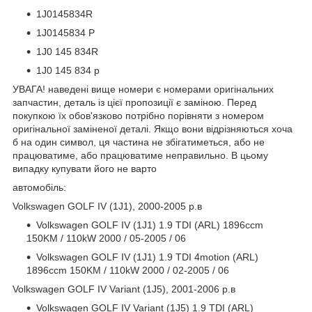
1J0145834R
1J0145834 Р
1J0 145 834R
1J0 145 834 р
УВАГА! наведені вище номери є номерами оригінальних
запчастин, деталь із цієї пропозиції є заміною. Перед
покупкою їх обов'язково потрібно порівняти з номером
оригінальної заміненої деталі. Якщо вони відрізняються хоча
б на один символ, ця частина не збігатиметься, або не
працюватиме, або працюватиме неправильно. В цьому
випадку купувати його не варто
автомобіль:
Volkswagen GOLF IV (1J1), 2000-2005 р.в
Volkswagen GOLF IV (1J1) 1.9 TDI (ARL) 1896ccm
150KM / 110kW 2000 / 05-2005 / 06
Volkswagen GOLF IV (1J1) 1.9 TDI 4motion (ARL)
1896ccm 150KM / 110kW 2000 / 02-2005 / 06
Volkswagen GOLF IV Variant (1J5), 2001-2006 р.в
Volkswagen GOLF IV Variant (1J5) 1.9 TDI (ARL)