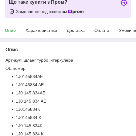
Що таке купити з Пром?
Замовлення під захистом
Опис
Характеристики
Доставка
Оплата
Умови п
Опис
Артикул: шланг турбо інтеркулера
OE номер:
1J0145834AE
1J0145834 AE
1J0 145 834AE
1J0 145 834 AE
1J0145834K
1J0145834 K
1J0 145 834K
1J0 145 834 К