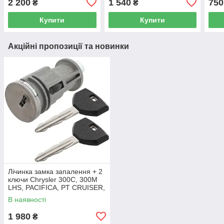
2 200
1 540
750
₴
₴
Купити
Купити
Акційні пропозиції та новинки
Лічинка замка запалення + 2
ключи Chrysler 300C, 300M
LHS, PACIFICA, PT CRUISER,
SEBRING 5003843AB
В наявності
1 980
₴