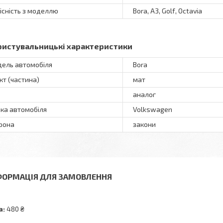
існість з моделлю
Bora, A3, Golf, Octavia
ристувальницькі характеристики
ель автомобіля
Bora
кт (частина)
мат
аналог
ка автомобіля
Volkswagen
рона
закони
ФОРМАЦІЯ ДЛЯ ЗАМОВЛЕННЯ
а:
480 ₴