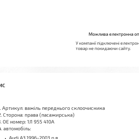
У компанії підключені електро
товар не покидаючи сайту.
Артикул: важіль переднього склоочисника
Сторона: права (пасажирська)
OE номер: 1J1 955 410A
автомобіль:
Audi A3
1996-2003 р.в