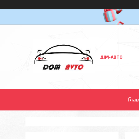
ДІМ-АВТО
Гла