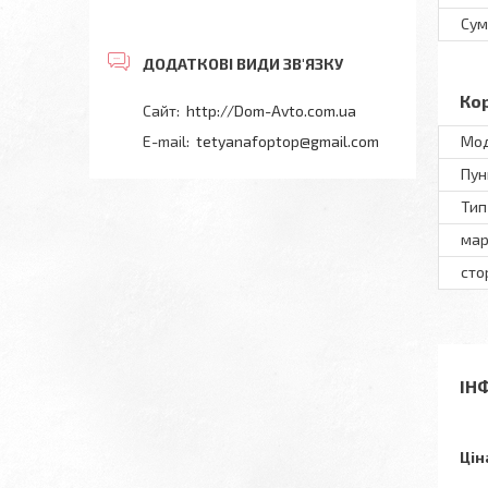
Сум
Ко
http://Dom-Avto.com.ua
tetyanafoptop@gmail.com
Мод
Пун
Тип
мар
сто
ІН
Цін