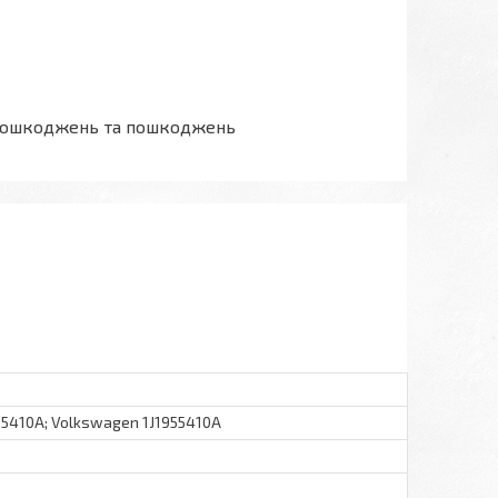
ез пошкоджень та пошкоджень
955410A; Volkswagen 1J1955410A