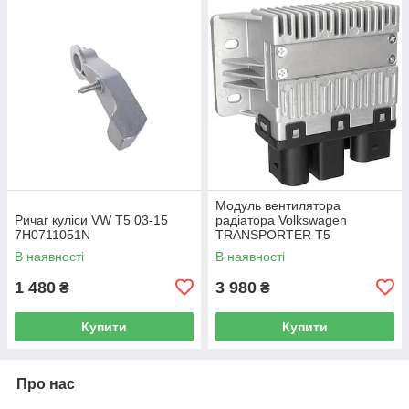
Модуль вентилятора
Ричаг куліси VW T5 03-15
радіатора Volkswagen
7H0711051N
TRANSPORTER T5
Фургон 03-15 7H0919506D
В наявності
В наявності
1 480
3 980
₴
₴
Купити
Купити
Про нас