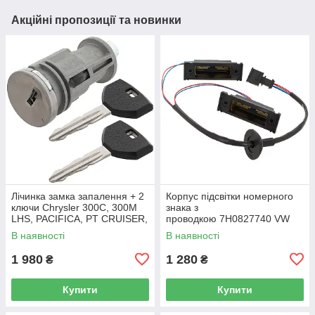
Акційні пропозиції та новинки
Лічинка замка запалення + 2
Корпус підсвітки номерного
ключи Chrysler 300C, 300M
знака з
LHS, PACIFICA, PT CRUISER,
проводкою 7H0827740 VW
SEBRING 5003843AB
Caddy III (2K) 2004-2015
В наявності
В наявності
/ Caddy IV (SA) 2016-
1 980
1 280
₴
₴
Купити
Купити