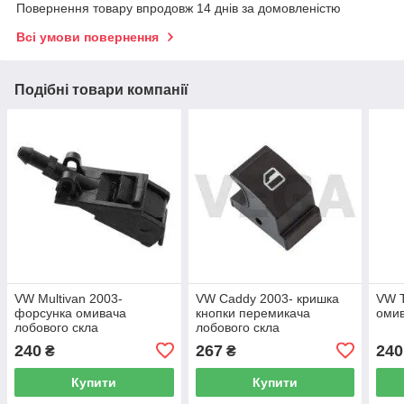
Повернення товару впродовж 14 днів за домовленістю
Всі умови повернення
Подібні товари компанії
VW Multivan 2003-
VW Caddy 2003- кришка
VW T
форсунка омивача
кнопки перемикача
омив
лобового скла
лобового скла
240
267
240
₴
₴
Купити
Купити