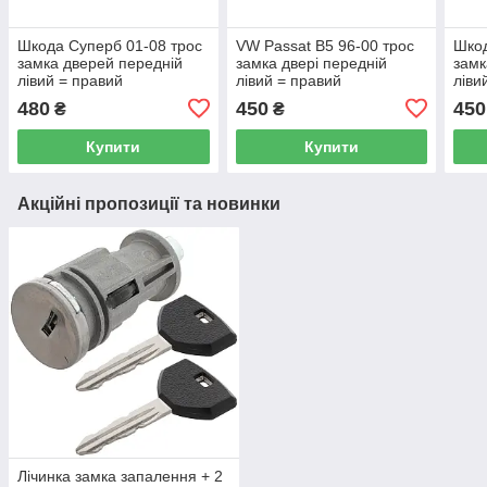
Шкода Суперб 01-08 трос
VW Passat B5 96-00 трос
Шкод
замка дверей передній
замка двері передній
замк
лівий = правий
лівий = правий
ліви
480
450
450
₴
₴
Купити
Купити
Акційні пропозиції та новинки
Лічинка замка запалення + 2