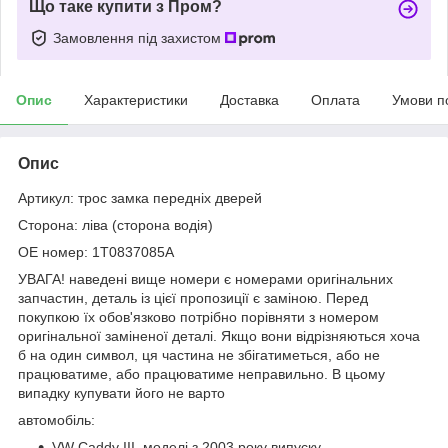
Що таке купити з Пром?
Замовлення під захистом
Опис
Характеристики
Доставка
Оплата
Умови п
Опис
Артикул: трос замка передніх дверей
Сторона: ліва (сторона водія)
OE номер: 1T0837085A
УВАГА! наведені вище номери є номерами оригінальних
запчастин, деталь із цієї пропозиції є заміною. Перед
покупкою їх обов'язково потрібно порівняти з номером
оригінальної заміненої деталі. Якщо вони відрізняються хоча
б на один символ, ця частина не збігатиметься, або не
працюватиме, або працюватиме неправильно. В цьому
випадку купувати його не варто
автомобіль:
VW Caddy III, моделі з 2003 року випуску