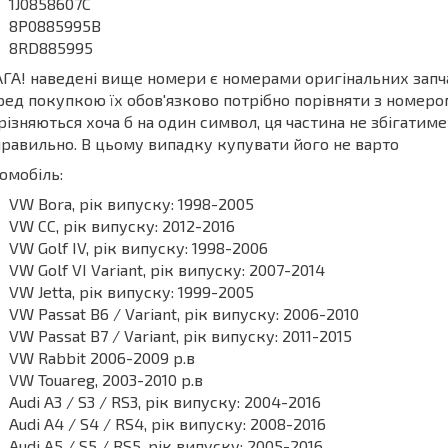
1J0858607C
8P0885995B
8RD885995
ГА! наведені вище номери є номерами оригінальних запчаст
ед покупкою їх обов'язково потрібно порівняти з номером
різняються хоча б на один символ, ця частина не збігати
равильно. В цьому випадку купувати його не варто
омобіль:
VW Bora, рік випуску: 1998-2005
VW CC, рік випуску: 2012-2016
VW Golf IV, рік випуску: 1998-2006
VW Golf VI Variant, рік випуску: 2007-2014
VW Jetta, рік випуску: 1999-2005
VW Passat B6 / Variant, рік випуску: 2006-2010
VW Passat B7 / Variant, рік випуску: 2011-2015
VW Rabbit 2006-2009 р.в
VW Touareg, 2003-2010 р.в
Audi A3 / S3 / RS3, рік випуску: 2004-2016
Audi A4 / S4 / RS4, рік випуску: 2008-2016
Audi A5 / S5 / RS5, рік випуску: 2005-2016