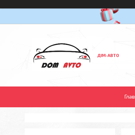
ДІМ-АВТО
Гла