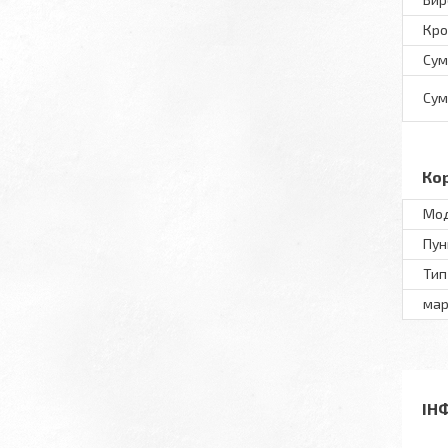
Кро
Сум
Сум
Ко
Мод
Пун
Тип
мар
ІН