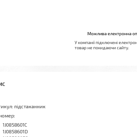
У компанії підключені електро
товар не покидаючи сайту.
икул: підстаканник
номер:
1J0858601C
1J0858601D