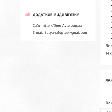
http://Dom-Avto.com.ua
tetyanafoptop@gmail.com
Вир
Тех
ХА
Ос
Вир