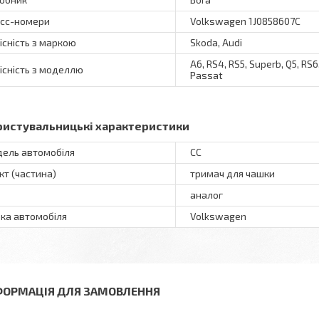
сс-номери
Volkswagen 1J0858607C
існість з маркою
Skoda, Audi
A6, RS4, RS5, Superb, Q5, RS6,
існість з моделлю
Passat
ристувальницькі характеристики
ель автомобіля
CC
кт (частина)
тримач для чашки
аналог
ка автомобіля
Volkswagen
ФОРМАЦІЯ ДЛЯ ЗАМОВЛЕННЯ