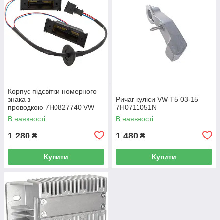
Корпус підсвітки номерного
знака з
Ричаг куліси VW T5 03-15
проводкою 7H0827740 VW
7H0711051N
Caddy III (2K) 2004-2015
В наявності
В наявності
/ Caddy IV (SA) 2016-
1 280
1 480
₴
₴
Купити
Купити