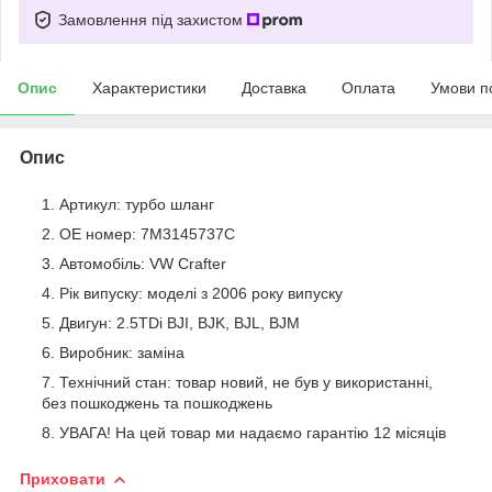
Замовлення під захистом
Опис
Характеристики
Доставка
Оплата
Умови п
Опис
Артикул: турбо шланг
OE номер: 7M3145737C
Автомобіль: VW Crafter
Рік випуску: моделі з 2006 року випуску
Двигун: 2.5TDi BJI, BJK, BJL, BJM
Виробник: заміна
Технічний стан: товар новий, не був у використанні,
без пошкоджень та пошкоджень
УВАГА! На цей товар ми надаємо гарантію 12 місяців
Приховати