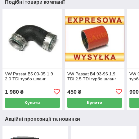
Подібні товари компанії
VW Passat B5 00-05 1.9
VW Passat B4 93-96 1.9
VW C
2.0 TDi турбо шланг
TDi 2.5 TDi турбо шланг
турб
1 980
450
900
₴
₴
Купити
Купити
Акційні пропозиції та новинки