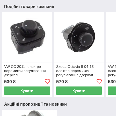
Подібні товари компанії
VW CC 2011- електро
Skoda Octavia II 04-13
VW T
перемикач регулювання
електро перемикач
елек
дзеркал
регулювання дзеркал
регу
530
570
530
₴
₴
Купити
Купити
Акційні пропозиції та новинки