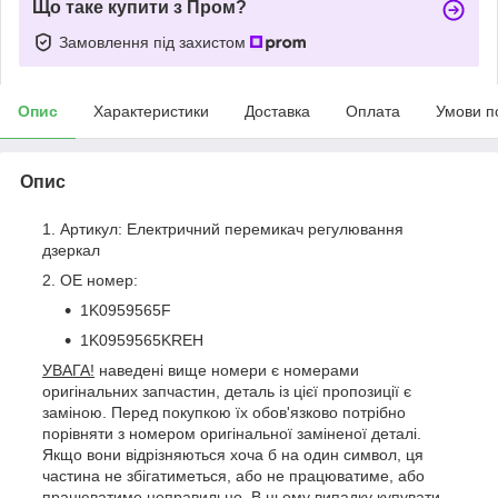
Що таке купити з Пром?
Замовлення під захистом
Опис
Характеристики
Доставка
Оплата
Умови п
Опис
Артикул: Електричний перемикач регулювання
дзеркал
OE номер:
1K0959565F
1K0959565KREH
УВАГА!
наведені вище номери є номерами
оригінальних запчастин, деталь із цієї пропозиції є
заміною. Перед покупкою їх обов'язково потрібно
порівняти з номером оригінальної заміненої деталі.
Якщо вони відрізняються хоча б на один символ, ця
частина не збігатиметься, або не працюватиме, або
працюватиме неправильно. В цьому випадку купувати