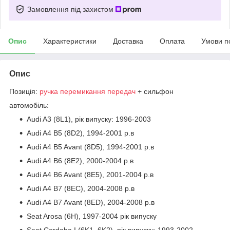
Замовлення під захистом
Опис
Характеристики
Доставка
Оплата
Умови п
Опис
Позиція:
ручка перемикання передач
+ сильфон
автомобіль:
Audi A3 (8L1), рік випуску: 1996-2003
Audi A4 B5 (8D2), 1994-2001 р.в
Audi A4 B5 Avant (8D5), 1994-2001 р.в
Audi A4 B6 (8E2), 2000-2004 р.в
Audi A4 B6 Avant (8E5), 2001-2004 р.в
Audi A4 B7 (8EC), 2004-2008 р.в
Audi A4 B7 Avant (8ED), 2004-2008 р.в
Seat Arosa (6H), 1997-2004 рік випуску
Seat Cordoba I (6K1, 6K2), рік випуску: 1993-2002