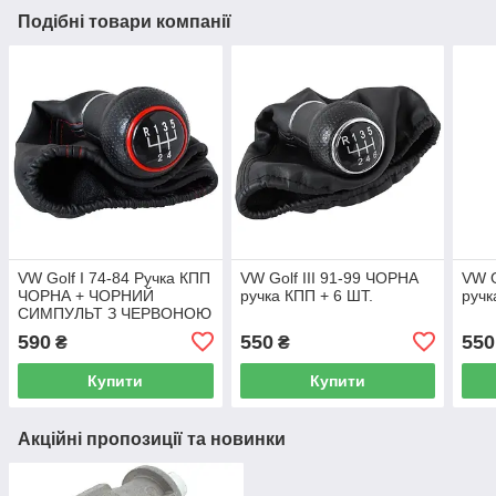
Подібні товари компанії
VW Golf I 74-84 Ручка КПП
VW Golf III 91-99 ЧОРНА
VW G
ЧОРНА + ЧОРНИЙ
ручка КПП + 6 ШТ.
ручк
СИМПУЛЬТ З ЧЕРВОНОЮ
РІЗЬКОЮ ЧЕРВОНЕ
590
550
550
₴
₴
КІЛЬЦЕ 5 СК.
Купити
Купити
Акційні пропозиції та новинки