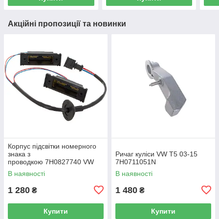
Акційні пропозиції та новинки
Корпус підсвітки номерного
знака з
Ричаг куліси VW T5 03-15
проводкою 7H0827740 VW
7H0711051N
Caddy III (2K) 2004-2015
В наявності
В наявності
/ Caddy IV (SA) 2016-
1 280
1 480
₴
₴
Купити
Купити