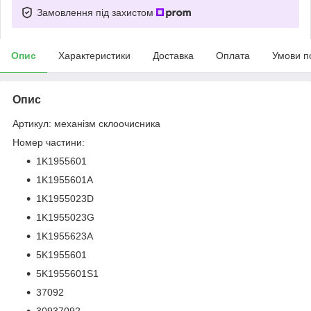
Замовлення під захистом
Опис
Характеристики
Доставка
Оплата
Умови п
Опис
Артикул: механізм склоочисника
Номер частини:
1K1955601
1K1955601A
1K1955023D
1K1955023G
1K1955623A
5K1955601
5K1955601S1
37092
30937092