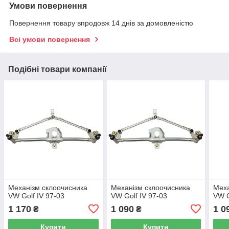
Умови повернення
Повернення товару впродовж 14 днів за домовленістю
Всі умови повернення
Подібні товари компанії
Механізм склоочисника
Механізм склоочисника
Меха
VW Golf IV 97-03
VW Golf IV 97-03
VW G
1 170
1 090
1 0
₴
₴
Купити
Купити